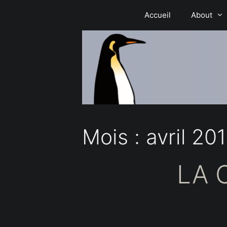
Aller
Accueil
About
au
contenu
Mois :
avril 20
LA 