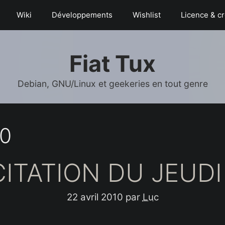
Wiki
Déve­­lop­­pe­­ments
Wishlist
Licence & cr
Fiat Tux
Debian, GNU/Linux et geekeries en tout genre
10
CITATION DU JEUDI 
22 avril 2010
par
Luc