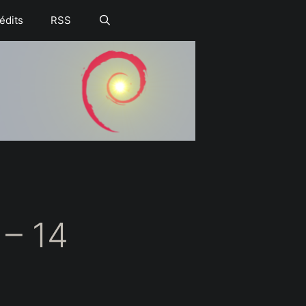
édits
RSS
– 14