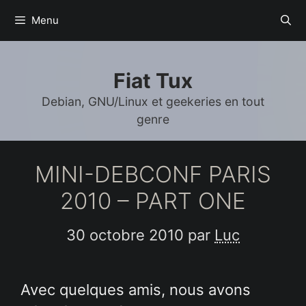
Aller
Menu
au
contenu
Fiat Tux
Debian, GNU/Linux et geekeries en tout
genre
MINI-DEBCONF PARIS
2010 – PART ONE
30 octobre 2010
par
Luc
Avec quelques amis, nous avons