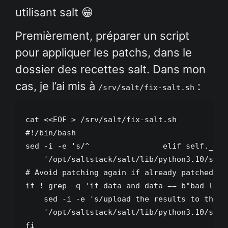
utilisant salt 😁
Premièrement, préparer un script
pour appliquer les patchs, dans le
dossier des recettes salt. Dans mon
cas, je l’ai mis à
:
/srv/salt/fix-salt.sh
cat <<EOF > /srv/salt/fix-salt.sh

#!/bin/bash

sed -i -e 's/^                elif self._cre
    '/opt/saltstack/salt/lib/python3.10/site
# Avoid patching again if already patched

if ! grep -q 'if data and data == b"bad load
    sed -i -e 's/upload the results to the m
    '/opt/saltstack/salt/lib/python3.10/site
fi
