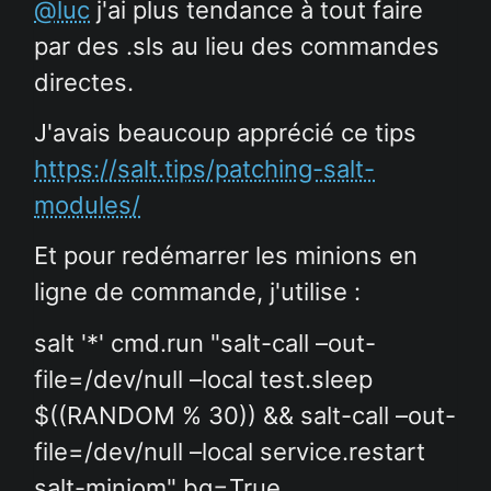
@luc
j'ai plus tendance à tout faire
par des .sls au lieu des commandes
directes.
J'avais beaucoup apprécié ce tips
https://salt.tips/patching-salt-
modules/
Et pour redémarrer les minions en
ligne de commande, j'utilise :
salt '*' cmd.run "salt-call –out-
file=/dev/null –local test.sleep
$((RANDOM % 30)) && salt-call –out-
file=/dev/null –local service.restart
salt-miniom" bg=True