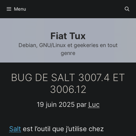
Aller
Menu
au
contenu
Fiat Tux
Debian, GNU/Linux et geekeries en tout
genre
BUG DE SALT 3007.4 ET
3006.12
19 juin 2025
par
Luc
Salt
est l’outil que j’utilise chez