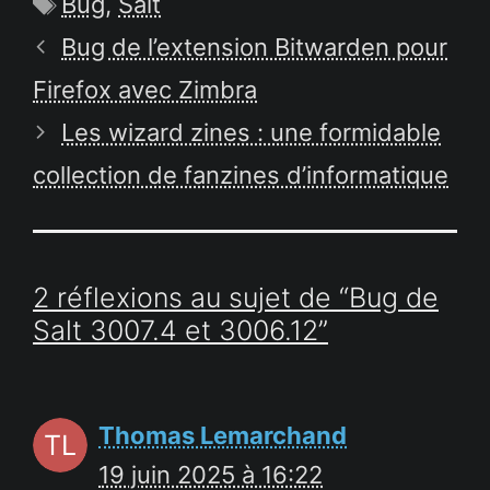
Étiquettes
Bug
,
Salt
Bug de l’extension Bitwarden pour
Firefox avec Zimbra
Les wizard zines : une formidable
collection de fanzines d’informatique
2 réflexions au sujet de “Bug de
Salt 3007.4 et 3006.12”
Thomas Lemarchand
19 juin 2025 à 16:22