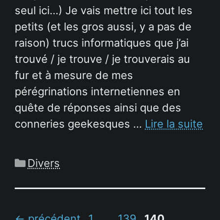
seul ici…) Je vais mettre ici tout les
petits (et les gros aussi, y a pas de
raison) trucs informatiques que j’ai
trouvé / je trouve / je trouverais au
fur et à mesure de mes
pérégrinations internetiennes en
quête de réponses ainsi que des
conneries geekesques …
Lire la suite
Catégories
Divers
Page
Page
Page
←
précédent
1
…
139
140