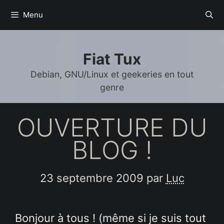
Aller
Menu
au
contenu
Fiat Tux
Debian, GNU/Linux et geekeries en tout
genre
OUVERTURE DU
BLOG !
23 septembre 2009
par
Luc
Bonjour à tous ! (même si je suis tout