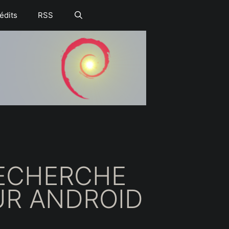
édits
RSS
RECHERCHE
UR ANDROID