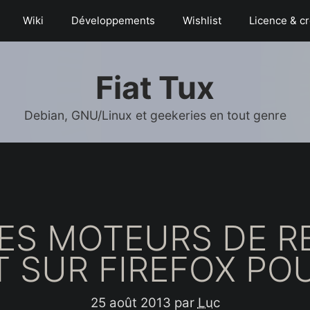
Wiki
Déve­­lop­­pe­­ments
Wishlist
Licence & cr
Fiat Tux
Debian, GNU/Linux et geekeries en tout genre
ES MOTEURS DE 
T SUR FIREFOX PO
25 août 2013
par
Luc