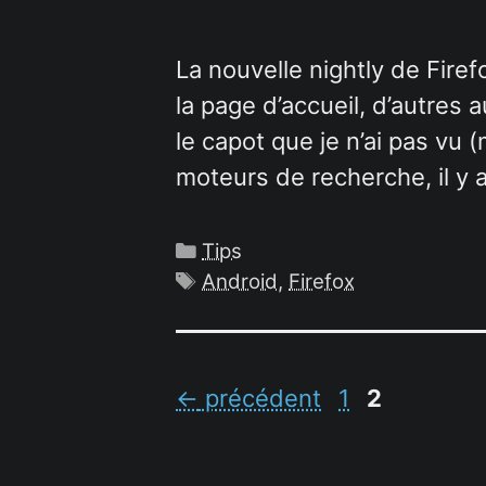
La nouvelle nightly de Fir
la page d’accueil, d’autres
le capot que je n’ai pas vu (
moteurs de recherche, il y
Catégories
Tips
Étiquettes
Android
,
Firefox
Page
Page
←
précédent
1
2