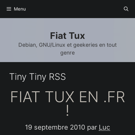
Aller
Menu
au
contenu
Fiat Tux
Debian, GNU/Linux et geekeries en tout
genre
Tiny Tiny RSS
FIAT TUX EN .FR
!
19 septembre 2010
par
Luc