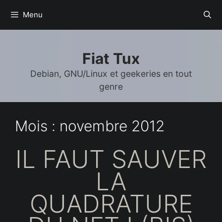
Aller
Menu
au
contenu
Fiat Tux
Debian, GNU/Linux et geekeries en tout
genre
Mois :
novembre 2012
IL FAUT SAUVER
LA
QUADRATURE