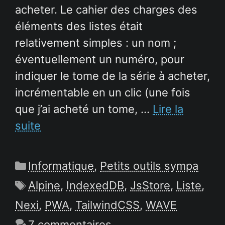
acheter. Le cahier des charges des
éléments des listes était
relativement simples : un nom ;
éventuellement un numéro, pour
indiquer le tome de la série à acheter,
incrémentable en un clic (une fois
que j’ai acheté un tome, …
Lire la
suite
Catégories
Informatique
,
Petits outils sympa
Étiquettes
Alpine
,
IndexedDB
,
JsStore
,
Liste
,
Nexi
,
PWA
,
TailwindCSS
,
WAVE
7 commentaires