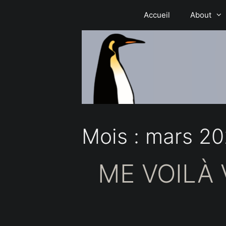
Aller
Accueil
About
au
contenu
Mois :
mars 2
ME VOILÀ