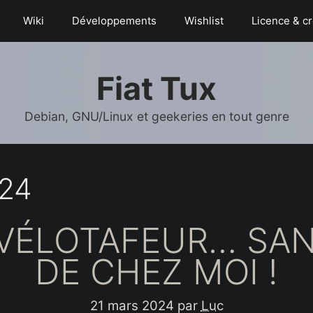
Wiki
Déve­­lop­­pe­­ments
Wishlist
Licence & cr
Fiat Tux
Debian, GNU/Linux et geekeries en tout genre
024
 VÉLOTAFEUR… SA
DE CHEZ MOI !
21 mars 2024
par
Luc