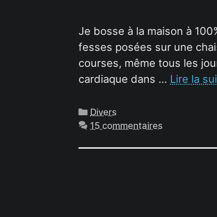
Je bosse à la maison à 100%,
fesses posées sur une chaise
courses, même tous les jour
cardiaque dans …
Lire la su
Catégories
Divers
15 commentaires