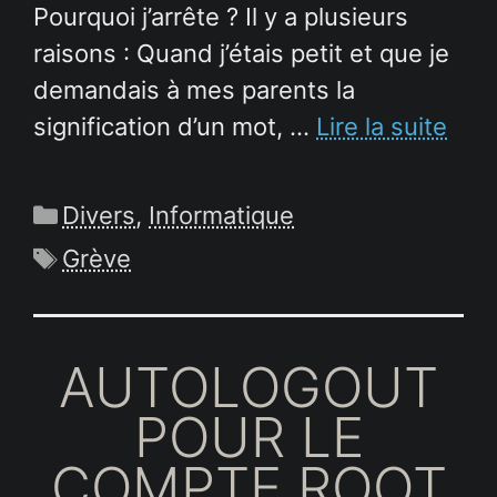
Pourquoi j’arrête ? Il y a plusieurs
raisons : Quand j’étais petit et que je
demandais à mes parents la
signification d’un mot, …
Lire la suite
Catégories
Divers
,
Informatique
Étiquettes
Grève
AUTOLOGOUT
POUR LE
COMPTE ROOT