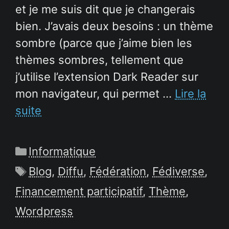
et je me suis dit que je changerais
bien. J’avais deux besoins : un thème
sombre (parce que j’aime bien les
thèmes sombres, tellement que
j’utilise l’extension Dark Reader sur
mon navigateur, qui permet …
Lire la
suite
Catégories
Informatique
Étiquettes
Blog
,
Diffu
,
Fédération
,
Fédiverse
,
Financement participatif
,
Thème
,
Wordpress