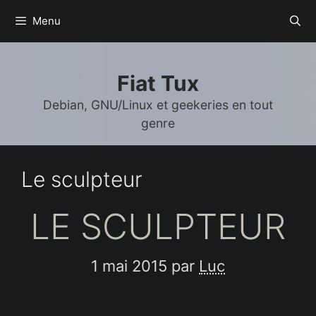
Aller
Menu
au
contenu
Fiat Tux
Debian, GNU/Linux et geekeries en tout
genre
Le sculpteur
LE SCULPTEUR
1 mai 2015
par
Luc