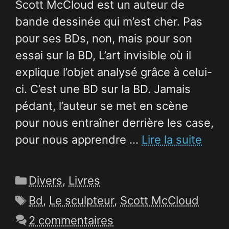
Scott McCloud est un auteur de
bande dessinée qui m’est cher. Pas
pour ses BDs, non, mais pour son
essai sur la BD, L’art invisible où il
explique l’objet analysé grâce à celui-
ci. C’est une BD sur la BD. Jamais
pédant, l’auteur se met en scène
pour nous entraîner derrière les case,
pour nous apprendre …
Lire la suite
Catégories
Divers
,
Livres
Étiquettes
Bd
,
Le sculpteur
,
Scott McCloud
2 commentaires