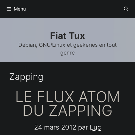
Aller
Menu
au
contenu
Fiat Tux
Debian, GNU/Linux et geekeries en tout
genre
Zapping
LE FLUX ATOM
DU ZAPPING
24 mars 2012
par
Luc