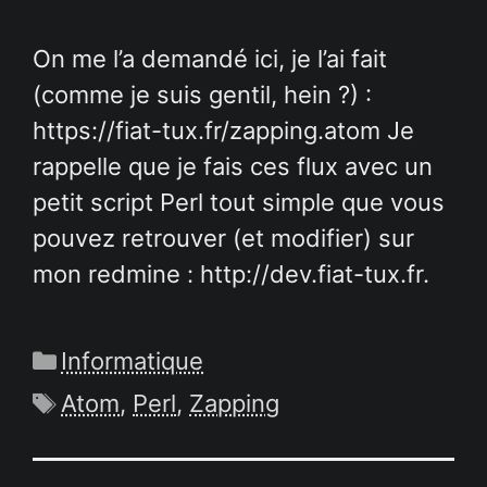
On me l’a demandé ici, je l’ai fait
(comme je suis gentil, hein ?) :
https://fiat-tux.fr/zapping.atom Je
rappelle que je fais ces flux avec un
petit script Perl tout simple que vous
pouvez retrouver (et modifier) sur
mon redmine : http://dev.fiat-tux.fr.
Catégories
Informatique
Étiquettes
Atom
,
Perl
,
Zapping