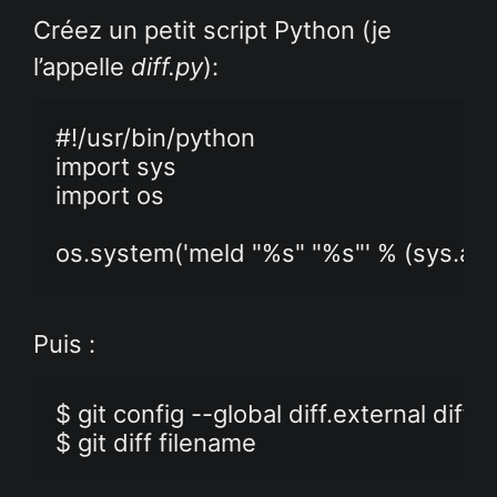
Créez un petit script Python (je
l’appelle
diff.py
):
#!/usr/bin/python

import sys

import os

os.system('meld "%s" "%s"' % (sys.argv
Puis :
$ git config --global diff.external diff.py
$ git diff filename