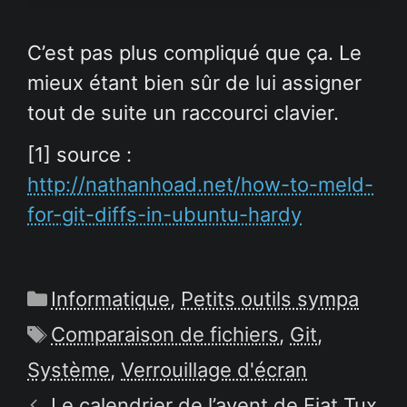
C’est pas plus compliqué que ça. Le
mieux étant bien sûr de lui assigner
tout de suite un raccourci clavier.
[1] source :
http://nathanhoad.net/how-to-meld-
for-git-diffs-in-ubuntu-hardy
Catégories
Informatique
,
Petits outils sympa
Étiquettes
Comparaison de fichiers
,
Git
,
Système
,
Verrouillage d'écran
Le calendrier de l’avent de Fiat Tux