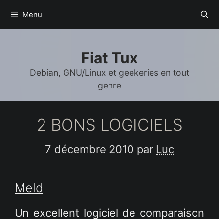
Aller
Menu
au
contenu
Fiat Tux
Debian, GNU/Linux et geekeries en tout
genre
2 BONS LOGICIELS
7 décembre 2010
par
Luc
Meld
Un excellent logiciel de comparaison