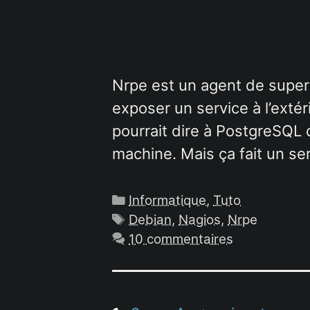
Nrpe est un agent de superv
exposer un service à l’exté
pourrait dire à PostgreSQL 
machine. Mais ça fait un se
Catégories
Informatique
,
Tuto
Étiquettes
Debian
,
Nagios
,
Nrpe
10 commentaires