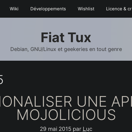
Wiki
Déve­­lop­­pe­­ments
Wishlist
Licence & cr
Fiat Tux
Debian, GNU/Linux et geekeries en tout genre
5
IONALISER UNE AP
MOJOLICIOUS
29 mai 2015
par
Luc