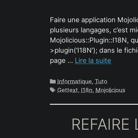
Faire une application Mojolic
plusieurs langages, c’est mi
Mojolicious::Plugin::I18N, q
>plugin(‘I18N’); dans le fichi
page …
Lire la suite
Catégories
Informatique
,
Tuto
Étiquettes
Gettext
,
I18n
,
Mojolicious
REFAIRE