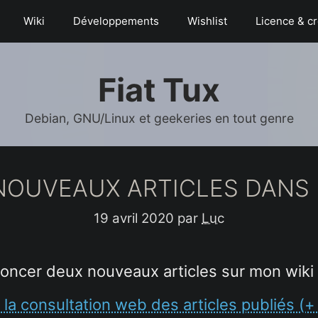
Wiki
Déve­­lop­­pe­­ments
Wishlist
Licence & cr
Fiat Tux
Debian, GNU/Linux et geekeries en tout genre
NOUVEAUX ARTICLES DANS L
19 avril 2020
par
Luc
oncer deux nouveaux articles sur mon wiki 
r la consultation web des articles publiés (