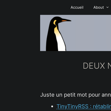
Aller
Accueil
About
au
contenu
DEUX 
Juste un petit mot pour ann
TinyTinyRSS : rétabli