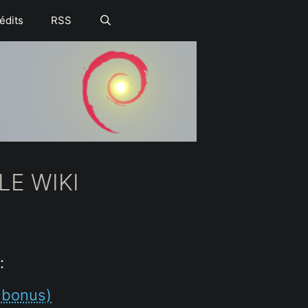
édits
RSS
E WIKI
:
+ bonus)