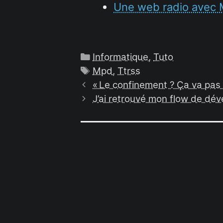
Une web radio avec
Catégories
Informatique
,
Tuto
Étiquettes
Mpd
,
Ttrss
« Le confinement ? Ça va pas 
J’ai retrouvé mon flow de dé