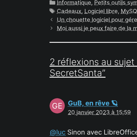
Catégories
Informatique
,
Petits outils s
Étiquettes
Cadeaux
,
Logiciel libre
,
MySQ
Un chouette logiciel pour gér
Moi aussi je peux faire de la 
2 réflexions au sujet
SecretSanta”
GuB, en rêve 🪐
20 janvier 2023 à 15:59
@luc
Sinon avec LibreOffice 