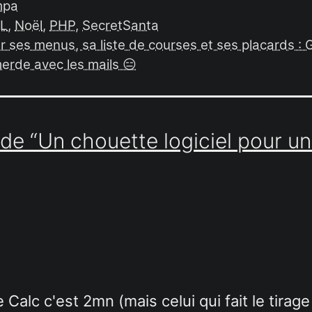
ympa
L
,
Noël
,
PHP
,
SecretSanta
er ses menus, sa liste de courses et ses placards : 
merde avec les mails 😑
 de “Un chouette logiciel pour un
Calc c'est 2mn (mais celui qui fait le tirag