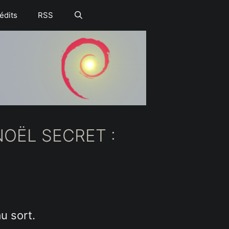
édits
RSS
OËL SECRET :
au sort.