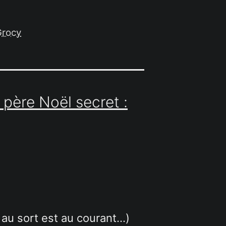
Grocy
 père Noël secret :
e au sort est au courant…)