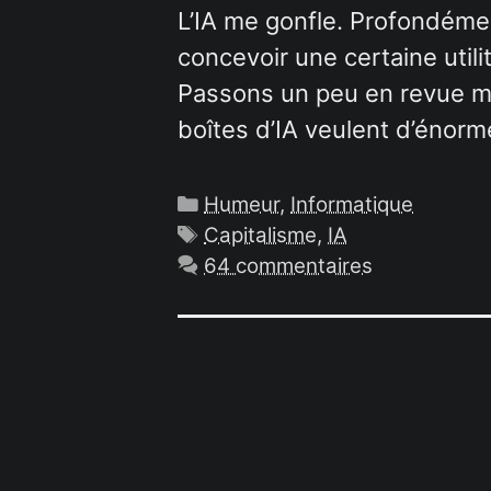
L’IA me gonfle. Profondément
concevoir une certaine util
Passons un peu en revue mes
boîtes d’IA veulent d’énor
Catégories
Humeur
,
Informatique
Étiquettes
Capitalisme
,
IA
64 commentaires