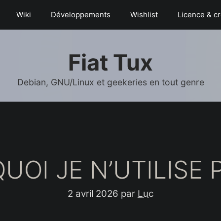
Wiki
Déve­­lop­­pe­­ments
Wishlist
Licence & cr
Fiat Tux
Debian, GNU/Linux et geekeries en tout genre
OI JE N’UTILISE P
2 avril 2026
par
Luc