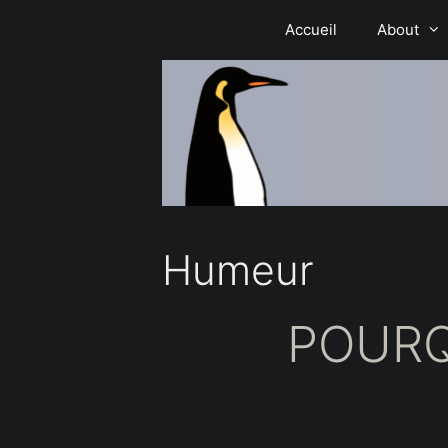
Aller
Accueil
About
au
contenu
Humeur
POURQU