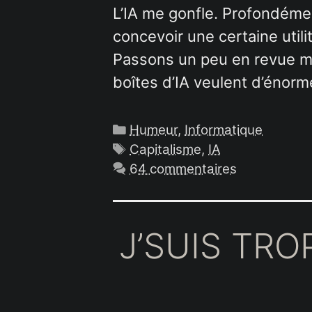
L’IA me gonfle. Profondément
concevoir une certaine util
Passons un peu en revue mes
boîtes d’IA veulent d’énor
Catégories
Humeur
,
Informatique
Étiquettes
Capitalisme
,
IA
64 commentaires
J’SUIS TR