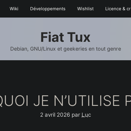
Wiki
Déve­­lop­­pe­­ments
Wishlist
Licence & cr
Fiat Tux
Debian, GNU/Linux et geekeries en tout genre
OI JE N’UTILISE P
2 avril 2026
par
Luc