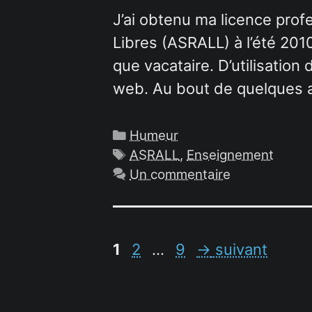
J’ai obtenu ma licence pro
Libres (ASRALL) à l’été 2010
que vacataire. D’utilisation 
web. Au bout de quelques an
Catégories
Humeur
Étiquettes
ASRALL
,
Enseignement
Un commentaire
Page
Page
Page
1
2
…
9
→
suivant