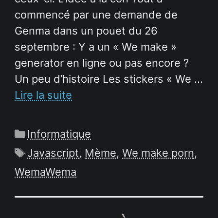
commencé par une demande de
Genma dans un pouet du 26
septembre : Y a un « We make »
generator en ligne ou pas encore ?
Un peu d’histoire Les stickers « We …
Lire la suite
Catégories
Informatique
Étiquettes
Javascript
,
Mème
,
We make porn
,
WemaWema