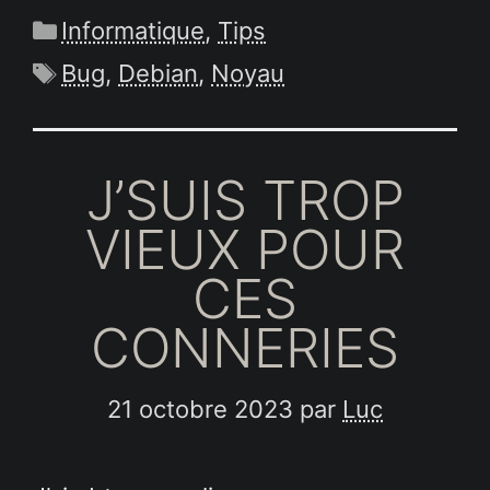
Catégories
Informatique
,
Tips
Étiquettes
Bug
,
Debian
,
Noyau
J’SUIS TROP
VIEUX POUR
CES
CONNERIES
21 octobre 2023
par
Luc