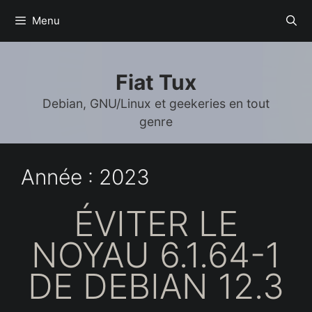
Aller
Menu
au
contenu
Fiat Tux
Debian, GNU/Linux et geekeries en tout
genre
Année :
2023
ÉVITER LE
NOYAU 6.1.64-1
DE DEBIAN 12.3