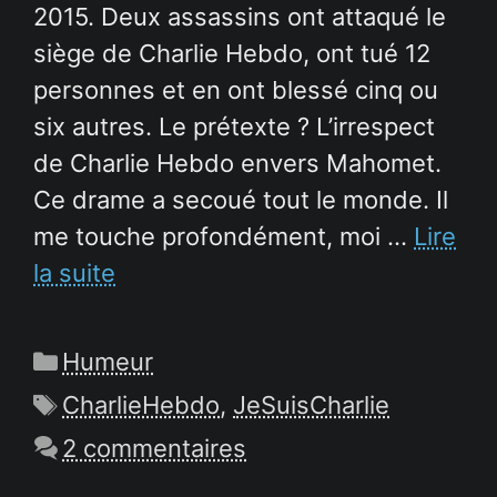
2015. Deux assassins ont attaqué le
siège de Charlie Hebdo, ont tué 12
personnes et en ont blessé cinq ou
six autres. Le prétexte ? L’irrespect
de Charlie Hebdo envers Mahomet.
Ce drame a secoué tout le monde. Il
me touche profondément, moi …
Lire
la suite
Catégories
Humeur
Étiquettes
CharlieHebdo
,
JeSuisCharlie
2 commentaires