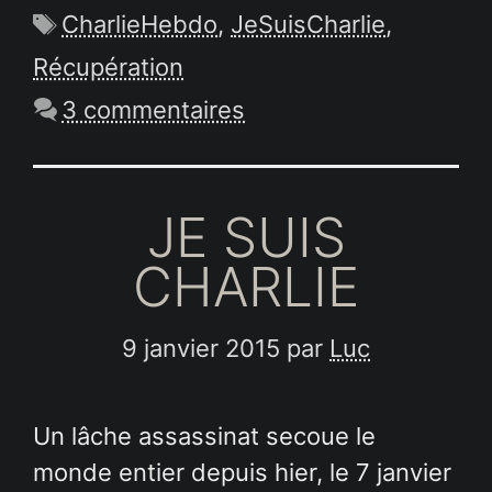
Étiquettes
CharlieHebdo
,
JeSuisCharlie
,
Récupération
3 commentaires
JE SUIS
CHARLIE
9 janvier 2015
par
Luc
Un lâche assassinat secoue le
monde entier depuis hier, le 7 janvier