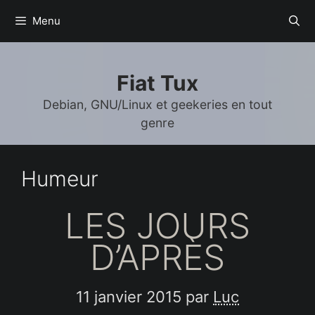
Aller
Menu
au
contenu
Fiat Tux
Debian, GNU/Linux et geekeries en tout
genre
Humeur
LES JOURS
D’APRÈS
11 janvier 2015
par
Luc