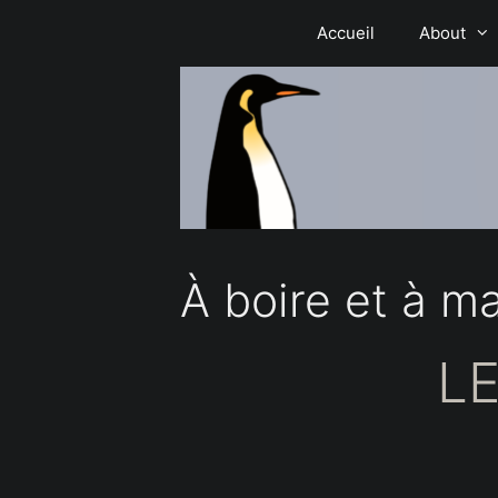
Aller
Accueil
About
au
contenu
À boire et à m
LE