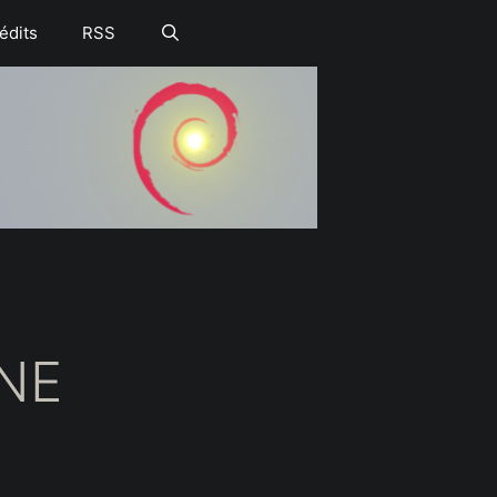
édits
RSS
INE