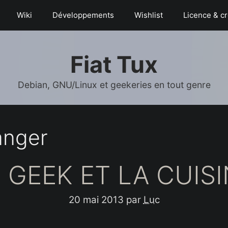
Wiki
Déve­­lop­­pe­­ments
Wishlist
Licence & cr
Fiat Tux
Debian, GNU/Linux et geekeries en tout genre
anger
 GEEK ET LA CUIS
20 mai 2013
par
Luc