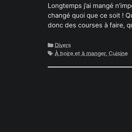
Longtemps j’ai mangé n’impor
changé quoi que ce soit ! Qu
donc des courses à faire, qu
Catégories
Divers
Étiquettes
À boire et à manger
,
Cuisine