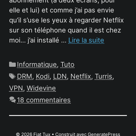
elle et lui) et comme j’ai pas envie
qu’il s’use les yeux à regarder Netflix
sur son téléphone quand il est chez
moi… j’ai installé …
Lire la suite
Catégories
Informatique
,
Tuto
Étiquettes
DRM
,
Kodi
,
LDN
,
Netflix
,
Turris
,
VPN
,
Widevine
18 commentaires
© 2026 Fiat Tux
• Construit avec
GeneratePress