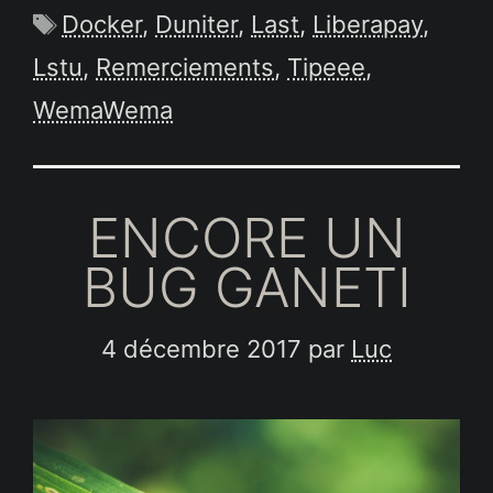
Étiquettes
Docker
,
Duniter
,
Last
,
Liberapay
,
Lstu
,
Remerciements
,
Tipeee
,
WemaWema
ENCORE UN
BUG GANETI
4 décembre 2017
par
Luc