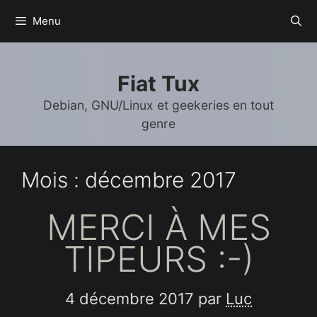
Aller
Menu
au
contenu
Fiat Tux
Debian, GNU/Linux et geekeries en tout
genre
Mois :
décembre 2017
MERCI À MES
TIPEURS :-)
4 décembre 2017
par
Luc