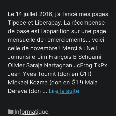
Le 14 juillet 2016, j’ai lancé mes pages
Tipeee et Liberapay. La récompense
de base est l’apparition sur une page
mensuelle de remerciements… voici
celle de novembre ! Merci à : Neil
Jomunsi e-Jim François B Schoumi
Olivier Saraja Nartagnan JcFrog TkPx
Jean-Yves Toumit (don en Ğ1 !)
Mickael Kozma (don en Ğ1 !) Maia
Dereva (don …
Lire la suite
Catégories
Informatique