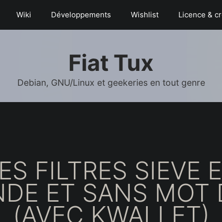
Wiki
Déve­­lop­­pe­­ments
Wishlist
Licence & cr
Fiat Tux
Debian, GNU/Linux et geekeries en tout genre
S FILTRES SIEVE 
E ET SANS MOT 
(AVEC KWALLET)