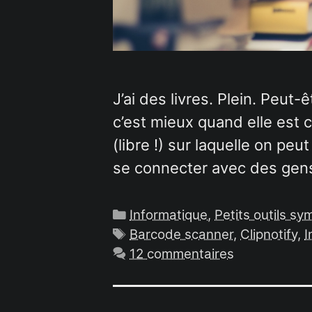
J’ai des livres. Plein. Peut-
c’est mieux quand elle est c
(libre !) sur laquelle on pe
se connecter avec des gens
Catégories
Informatique
,
Petits outils s
Étiquettes
Barcode scanner
,
Clipnotify
,
I
12 commentaires