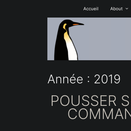
Aller
Accueil
About
au
contenu
Année :
2019
POUSSER SE
COMMAND