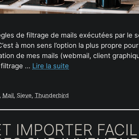
régles de filtrage de mails exécutées par le
’est à mon sens l’option la plus propre pour 
ation de mes mails (webmail, client graphiqu
 filtrage …
Lire la suite
,
Mail
,
Sieve
,
Thunderbird
T IMPORTER FACI